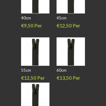
40cm
45cm
Waterproof
Waterproof
€9,50 Per
€12,50 Per
spiraal
spiraal
stuk
stuk
55cm
60cm
Waterproof
Waterproof
€12,50 Per
€13,50 Per
spiraal
spiraal
stuk
stuk