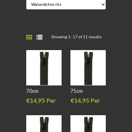
Showing 1-
17
of 11 results
70cm
75cm
Waterproof
Waterproof
€14,95 Per
€14,95 Per
spiraal
spiraal
stuk
stuk