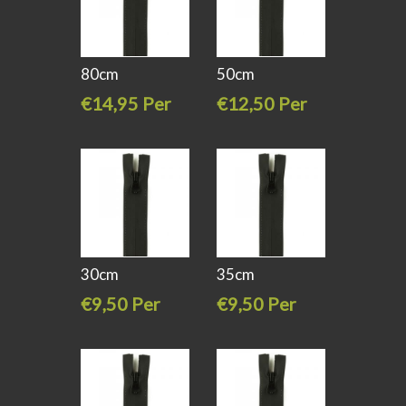
80cm
50cm
Waterproof
Waterproof
€14,95 Per
€12,50 Per
spiraal
spiraal
stuk
stuk
30cm
35cm
Waterproof
Waterproof
€9,50 Per
€9,50 Per
spiraal
spiraal
stuk
stuk