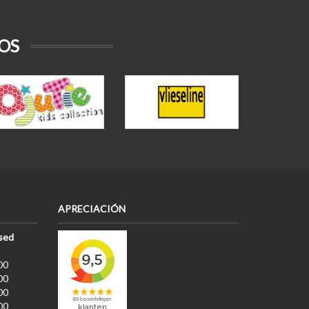
OS
APRECIACIÓN
sed
00
00
00
00