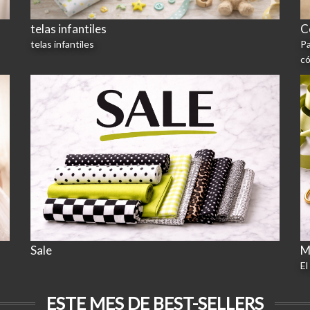
telas infantiles
C
telas infantiles
Pa
co
Sale
M
El
ESTE MES DE BEST-SELLERS