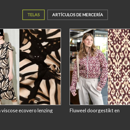
TELAS
ARTÍCULOS DE MERCERÍA
A
h viscose ecovero lenzing
Fluweel doorgestikt en
zwart beige #A la ville
gewatteerd bedrukt bordea
My Image Collectie