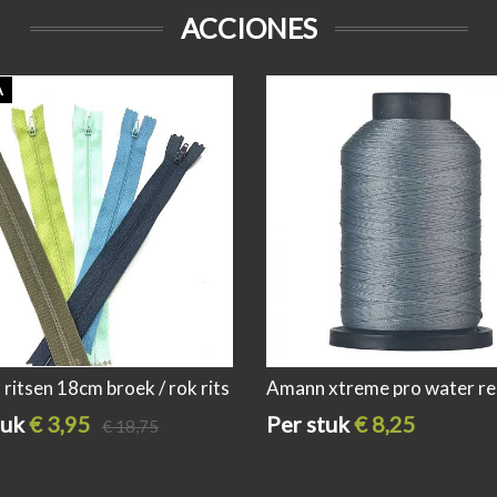
ACCIONES
A
 ritsen 18cm broek / rok rits
Amann xtreme pro water re
iment kleuren nr 1
/outdoor naaigaren 400mt
tuk
€ 3,95
Per stuk
€ 8,25
grijs
€ 18,75