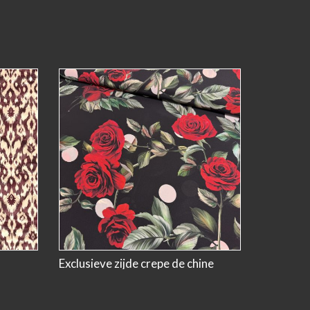
Exclusieve zijde crepe de chine
gewattee
ux |
rozen met noppen italiaanse
double fa
designerstof