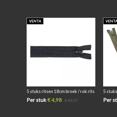
VENTA
VENT
5 stuks ritsen 18cm broek / rok rits
5 stuks
donker blauw
assort
Per stuk
€ 4,98
Per s
€ 12,77