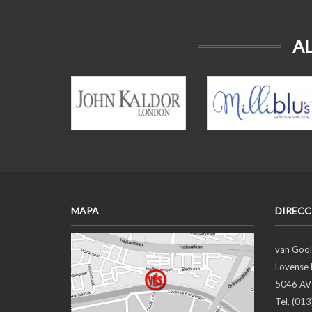
A
MAPA
DIRECC
van Gool
Lovense 
5046 AV 
Tel. (01