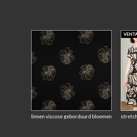
VENT
linnen viscose geborduurd bloemen
stretc
zwart beige
leaves 