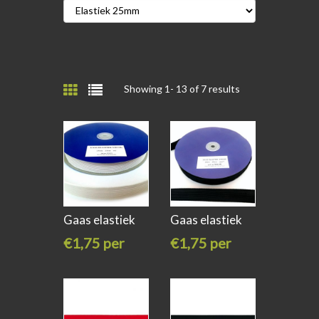
Showing 1-
13
of 7 results
Gaas elastiek
Gaas elastiek
stevig 25mm
stevig 25mm
€1,75 per
€1,75 per
meter
meter