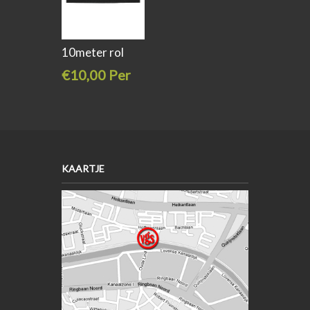
10meter rol
elastiek 25mm
€10,00 Per
stuk
€19,50
KAARTJE