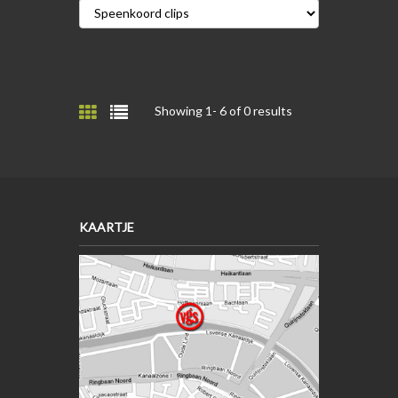
Showing 1-
6
of 0 results
KAARTJE