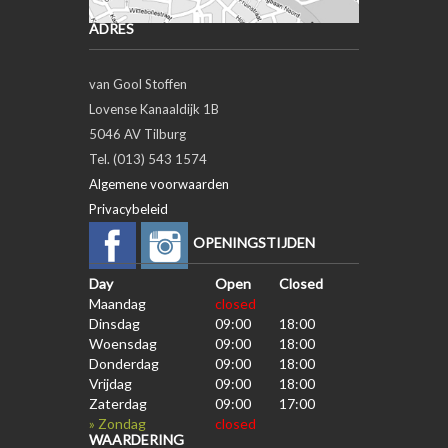
ADRES
van Gool Stoffen
Lovense Kanaaldijk 1B
5046 AV Tilburg
Tel. (013) 543 1574
Algemene voorwaarden
Privacybeleid
OPENINGSTIJDEN
Day
Open
Closed
Maandag
closed
Dinsdag
09:00
18:00
Woensdag
09:00
18:00
Donderdag
09:00
18:00
Vrijdag
09:00
18:00
Zaterdag
09:00
17:00
» Zondag
closed
WAARDERING