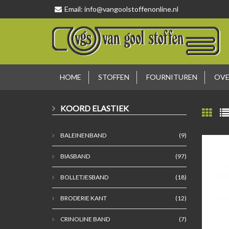
Email:
info@vangoolstoffenonline.nl
HOME
STOFFEN
FOURNITUREN
OVE
KOORD ELASTIEK
BALEINENBAND
(9)
BIASBAND
(97)
BOLLETJESBAND
(18)
BRODERIE KANT
(12)
CRINOLINE BAND
(7)