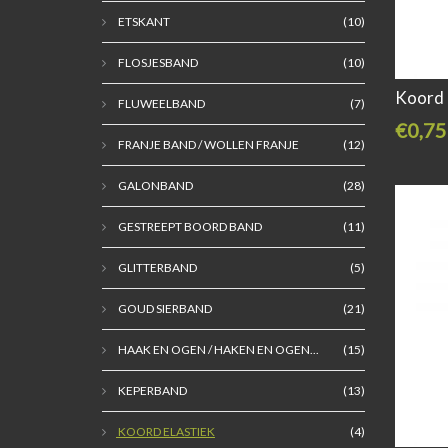
ETSKANT
(10)
FLOSJESBAND
(10)
Koord 
FLUWEELBAND
(7)
€0,75
FRANJE BAND / WOLLEN FRANJE
(12)
GALONBAND
(28)
GESTREEPT BOORD BAND
(11)
GLITTERBAND
(5)
GOUD SIERBAND
(21)
HAAK EN OGEN / HAKEN EN OGEN...
(15)
KEPERBAND
(13)
KOORD ELASTIEK
(4)