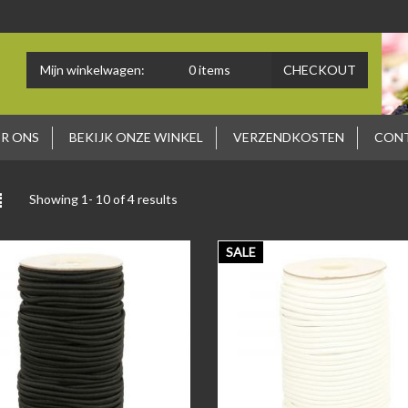
Mijn winkelwagen:
0
items
CHECKOUT
R ONS
BEKIJK ONZE WINKEL
VERZENDKOSTEN
CON
Showing 1-
10
of 4 results
SALE