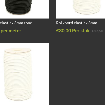
elastiek 3mm rond
Rol koord elastiek 3mm
 per meter
€30,00 Per stuk
€37,50