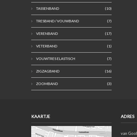
TASSENBAND
(10)
TRESBAND / VOUWBAND
(7)
VERENBAND
(17)
VETERBAND
(1)
VOUWTRES ELASTISCH
(7)
ZIGZAGBAND
(16)
ZOOMBAND
(3)
KAARTJE
ADRES
van Gool