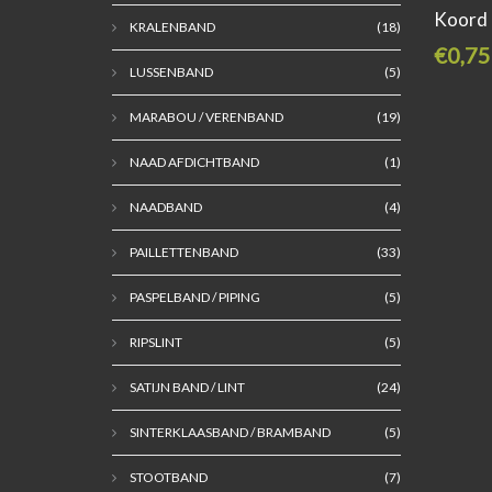
Koord 
KRALENBAND
(18)
€0,75
LUSSENBAND
(5)
MARABOU / VERENBAND
(19)
NAAD AFDICHTBAND
(1)
NAADBAND
(4)
PAILLETTENBAND
(33)
PASPELBAND / PIPING
(5)
RIPSLINT
(5)
SATIJN BAND / LINT
(24)
SINTERKLAASBAND / BRAMBAND
(5)
STOOTBAND
(7)