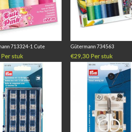
mann 713324-1 Cute
Gütermann 734563
 Per stuk
€29,30 Per stuk