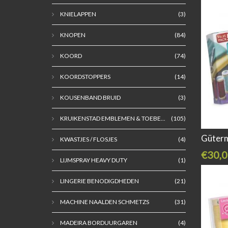
KNIELAPPEN
(3)
KNOPEN
(84)
KOORD
(74)
KOORDSTOPPERS
(14)
KOUSENBAND BRUID
(3)
KRUIKENSTAD EMBLEMEN & TOEBE...
(105)
Güter
KWASTJES / FLOSJES
(4)
€30,0
LIJMSPRAY HEAVY DUTY
(1)
LINGERIE BENODIGDHEDEN
(21)
MACHINE NAALDEN SCHMETZS
(31)
MADEIRA BORDUURGAREN
(4)