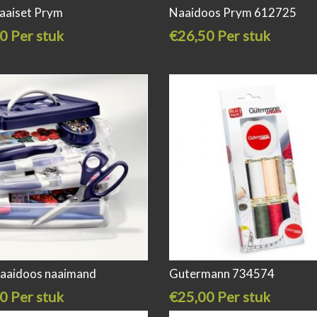
naaiset Prym
Naaidoos Prym 612725
0 Per stuk
€26,50 Per stuk
aaidoos naaimand
Gutermann 734574
0 Per stuk
€25,00 Per stuk