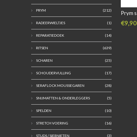
PRYM
(212)
Prym s
€9,90
RADEERWIELTJES
(1)
REPARATIEDOEK
(14)
RITSEN
(639)
SCHAREN
(25)
SCHOUDERVULLING
(17)
SERAFLOCK MOUSSEGAREN
(28)
SNIJMATTEN & ONDERLEGGERS
(5)
SPELDEN
(10)
STRETCH VOERING
(16)
STUDS / SIERNIETEN
(3)