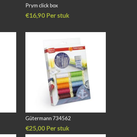
Prym click box
€16,90 Per stuk
Gütermann 734562
€25,00 Per stuk