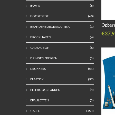
BOA 'S
(6)
BOORDSTOF
(60)
Opberg
BRANDENBURGER SLUITING
(1)
€37,9
BROEKHAKEN
(4)
CADEAUBON
(6)
D RINGEN / RINGEN
(5)
DRUKKERS
(51)
ELASTIEK
(97)
ELLEBOOGSTUKKEN
(4)
EPAULETTEN
(3)
GAREN
(453)