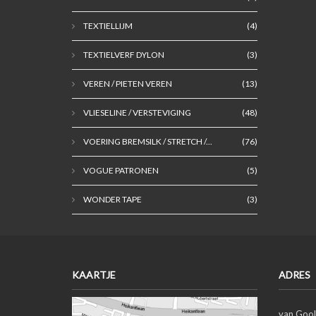
TEXTIELLIJM
(4)
TEXTIELVERF DYLON
(3)
VEREN / PIETEN VEREN
(13)
VLIESELINE / VERSTEVIGING
(48)
VOERING BREMSILK / STRETCH /...
(76)
VOGUE PATRONEN
(5)
WONDER TAPE
(3)
KAARTJE
ADRES
van Gool