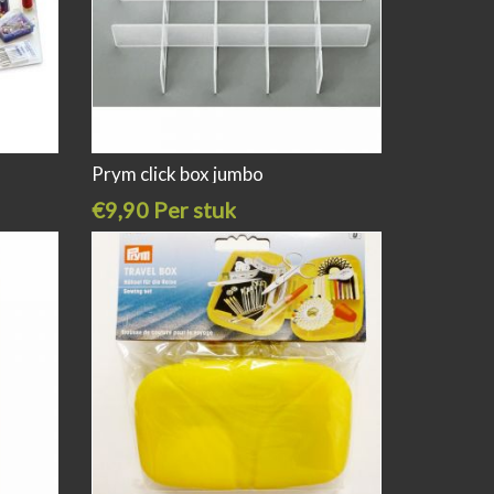
Prym click box jumbo
€9,90 Per stuk