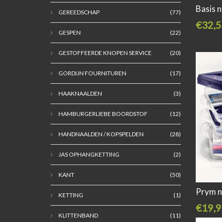
Basis 
GEREEDSCHAP
(77)
€32,5
GESPEN
(22)
GESTOFFEERDE KNOPEN SERVICE
(20)
GORDIJN FOURNITUREN
(17)
HAAKNAALDEN
(3)
HAMBURGERLIEBE BOORDSTOF
(12)
HANDNAALDEN / KOPSPELDEN
(28)
JAS OPHANGKETTING
(2)
KANT
(50)
Prym n
KETTING
(1)
€19,9
KLITTENBAND
(11)