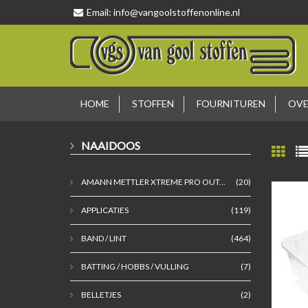
Email:
info@vangoolstoffenonline.nl
HOME
STOFFEN
FOURNITUREN
OVE
NAAIDOOS
AMANN METTLER XTREME PRO OUT...
(20)
APPLICATIES
(119)
BAND / LINT
(464)
BATTING / HOBBS / VULLING
(7)
BELLETJES
(2)