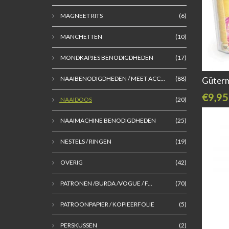
MAGNEET RITS
(6)
MANCHETTEN
(10)
MONDKAPJES BENODIGDHEDEN
(17)
NAAIBENODIGDHEDEN / MEET ACC...
(88)
Güter
€9,95
NAAIDOOS
(20)
NAAIMACHINE BENODIGDHEDEN
(25)
NESTELS / RINGEN
(19)
OVERIG
(42)
PATRONEN /BURDA /VOGUE / F...
(70)
PATROONPAPIER / KOPIEERFOLIE
(5)
PERSKUSSEN
(2)