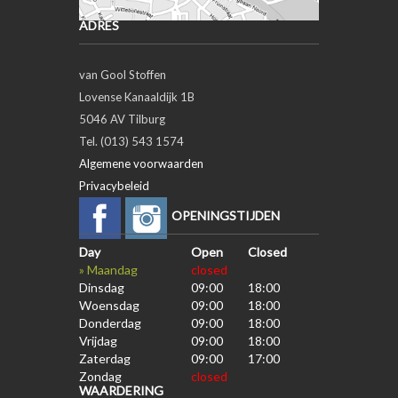
ADRES
van Gool Stoffen
Lovense Kanaaldijk 1B
5046 AV Tilburg
Tel. (013) 543 1574
Algemene voorwaarden
Privacybeleid
OPENINGSTIJDEN
Day
Open
Closed
» Maandag
closed
Dinsdag
09:00
18:00
Woensdag
09:00
18:00
Donderdag
09:00
18:00
Vrijdag
09:00
18:00
Zaterdag
09:00
17:00
Zondag
closed
WAARDERING