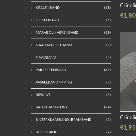
Crinol
KRALENBAND
(18)
€1,80
LUSSENBAND
(5)
MARABOU / VERENBAND
(19)
NAAD AFDICHTBAND
(1)
NAADBAND
(4)
PAILLETTENBAND
(33)
PASPELBAND / PIPING
(5)
RIPSLINT
(5)
SATIJN BAND / LINT
(24)
Crinol
SINTERKLAASBAND / BRAMBAND
(5)
€1,95
STOOTBAND
(7)