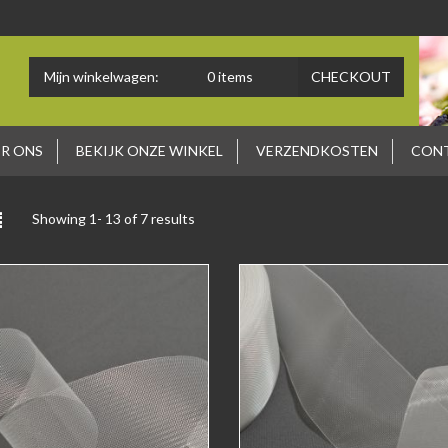
Mijn winkelwagen:
0
items
CHECKOUT
R ONS
BEKIJK ONZE WINKEL
VERZENDKOSTEN
CON
Showing 1-
13
of 7 results