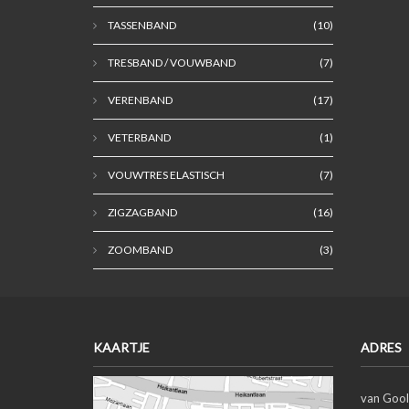
TASSENBAND
(10)
TRESBAND / VOUWBAND
(7)
VERENBAND
(17)
VETERBAND
(1)
VOUWTRES ELASTISCH
(7)
ZIGZAGBAND
(16)
ZOOMBAND
(3)
KAARTJE
ADRES
van Gool