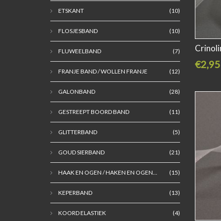
ETSKANT
(10)
FLOSJESBAND
(10)
Crinol
FLUWEELBAND
(7)
€2,95
FRANJE BAND / WOLLEN FRANJE
(12)
GALONBAND
(28)
GESTREEPT BOORD BAND
(11)
GLITTERBAND
(5)
GOUD SIERBAND
(21)
HAAK EN OGEN / HAKEN EN OGEN...
(15)
KEPERBAND
(13)
KOORD ELASTIEK
(4)