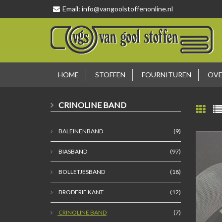
Email:
info@vangoolstoffenonline.nl
HOME
STOFFEN
FOURNITUREN
OVE
CRINOLINE BAND
BALEINENBAND
(9)
BIASBAND
(97)
BOLLETJESBAND
(18)
BRODERIE KANT
(12)
CRINOLINE BAND
(7)