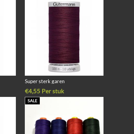
Super sterk garen
€4,55 Per stuk
SALE