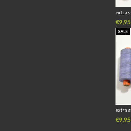
extra 
€9,95
SALE
extra 
€9,95