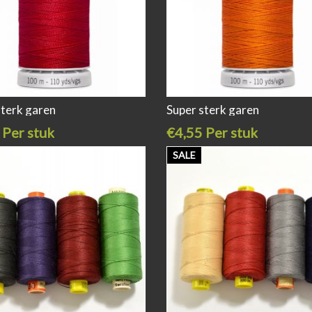
sterk garen
Super sterk garen
 Per stuk
€4,55 Per stuk
SALE