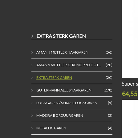
EXTRA STERK GAREN
AMANN METTLER NAAIGAREN
(56)
AMANN METTLER XTREME PRO OUT...
(20)
EXTRA STERK GAREN
(20)
Super 
GUTERMANN ALLESNAAIGAREN
(278)
€4,55
LOCKGAREN / SERAFIL LOCKGAREN
(5)
MADEIRA BORDUURGAREN
(5)
METALLIC GAREN
(4)