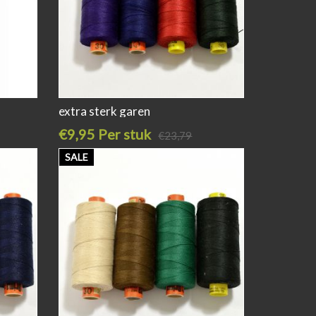
extra sterk garen
€9,95 Per stuk
€23,79
SALE