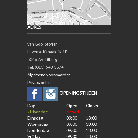
ADRES
van Gool Stoffen
Lovense Kanaaldijk 1B
5046 AV Tilburg
Tel. (013) 543 1574
Algemene voorwaarden
Privacybeleid
OPENINGSTIJDEN
Day
Open
Closed
» Maandag
closed
Dinsdag
09:00
18:00
Woensdag
09:00
18:00
Donderdag
09:00
18:00
Vrijdag
09:00
18:00