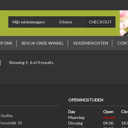
Mijn winkelwagen:
0
items
CHECKOUT
R ONS
BEKIJK ONZE WINKEL
VERZENDKOSTEN
CON
Showing 1-
6
of 0 results
OPENINGSTIJDEN
Day
Open
Clo
 Stoffen
Maandag
closed
Kanaaldijk 1B
Dinsdag
09:00
18: