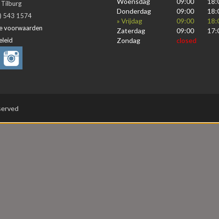
Woensdag
09:00
18:
Tilburg
Donderdag
09:00
18:
3) 543 1574
» Vrijdag
09:00
18:
e voorwaarden
Zaterdag
09:00
17:
eleid
Zondag
closed
eserved