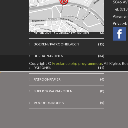
5046 AV 
FIBREMOOD
Tel. (01
Algemen
FIBREMOOD
(1)
Privacyb
ANNIE DO IT YOURSELF PATRONEN
(2)
BOEKEN / PATROONBLADEN
(15)
BURDA PATRONEN
(34)
Copyright ©
Freelance php programmeur
. All Rights R
PATRONEN
(14)
PATROONPAPIER
(4)
SUPER NOVA PATRONEN
(8)
VOGUE PATRONEN
(5)