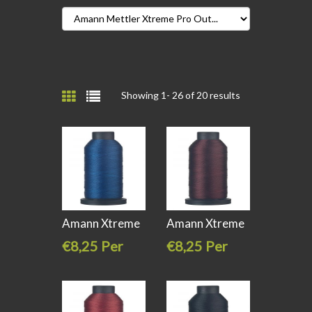
Showing 1-
26
of 20 results
Amann Xtreme
Amann Xtreme
Pro water
Pro water
€8,25 Per
€8,25 Per
stuk
stuk