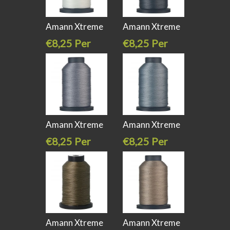
Amann Xtreme
Amann Xtreme
Pro water
Pro water
€8,25 Per
€8,25 Per
stuk
stuk
Amann Xtreme
Amann Xtreme
Pro water
Pro water
€8,25 Per
€8,25 Per
stuk
stuk
Amann Xtreme
Amann Xtreme