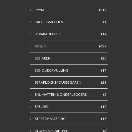
PRYM
(212)
RADEERWIELTJES
(1)
REPARATIEDOEK
(14)
RITSEN
(639)
SCHAREN
(25)
SCHOUDERVULLING
(17)
SERAFLOCK MOUSSEGAREN
(28)
SNIJMATTEN & ONDERLEGGERS
(5)
SPELDEN
(10)
STRETCH VOERING
(16)
STUDS / SIERNIETEN
(3)