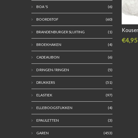
BOA 'S
(6)
BOORDSTOF
(60)
Kouse
BRANDENBURGER SLUITING
(1)
€4,95
BROEKHAKEN
(4)
CADEAUBON
(6)
D RINGEN / RINGEN
(5)
DRUKKERS
(51)
ELASTIEK
(97)
ELLEBOOGSTUKKEN
(4)
EPAULETTEN
(3)
GAREN
(453)