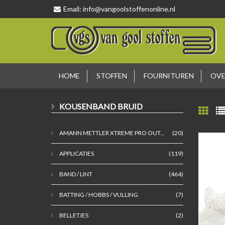
Email:
info@vangoolstoffenonline.nl
HOME
STOFFEN
FOURNITUREN
OVE
KOUSENBAND BRUID
AMANN METTLER XTREME PRO OUT...
(20)
APPLICATIES
(119)
BAND / LINT
(464)
BATTING / HOBBS / VULLING
(7)
BELLETJES
(2)