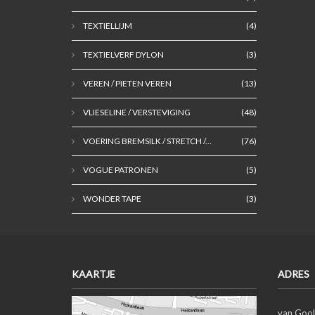
TEXTIELLIJM
(4)
TEXTIELVERF DYLON
(3)
VEREN / PIETEN VEREN
(13)
VLIESELINE / VERSTEVIGING
(48)
VOERING BREMSILK / STRETCH /...
(76)
VOGUE PATRONEN
(5)
WONDER TAPE
(3)
KAARTJE
ADRES
van Gool