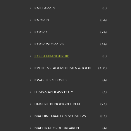
KNIELAPPEN
(3)
KNOPEN
(84)
KOORD
(74)
KOORDSTOPPERS
(14)
KOUSENBAND BRUID
(3)
KRUIKENSTAD EMBLEMEN & TOEBE...
(105)
KWASTJES / FLOSJES
(4)
LIJMSPRAY HEAVY DUTY
(1)
LINGERIE BENODIGDHEDEN
(21)
MACHINE NAALDEN SCHMETZS
(31)
MADEIRA BORDUURGAREN
(4)