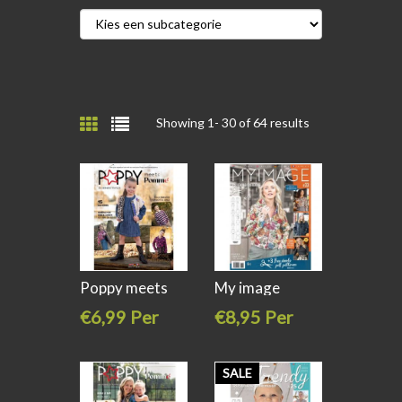
Showing 1-
30
of 64 results
Poppy meets
My image
pommé
patronen boek
€6,99 Per
€8,95 Per
stuk
stuk
SALE