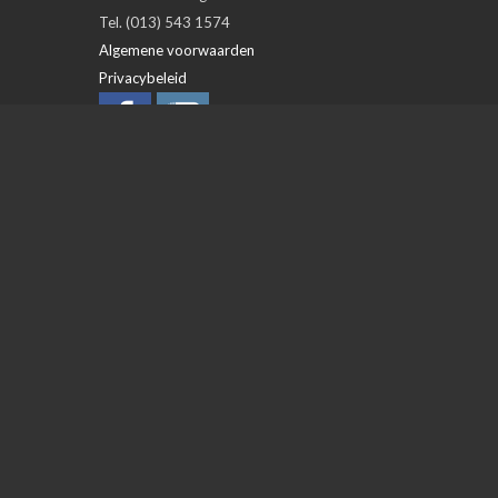
Tel. (013) 543 1574
Algemene voorwaarden
Privacybeleid
OPENINGSTIJDEN
Day
Open
Closed
Maandag
closed
Dinsdag
09:00
18:00
Woensdag
09:00
18:00
Donderdag
09:00
18:00
» Vrijdag
09:00
18:00
Zaterdag
09:00
17:00
Zondag
closed
WAARDERING