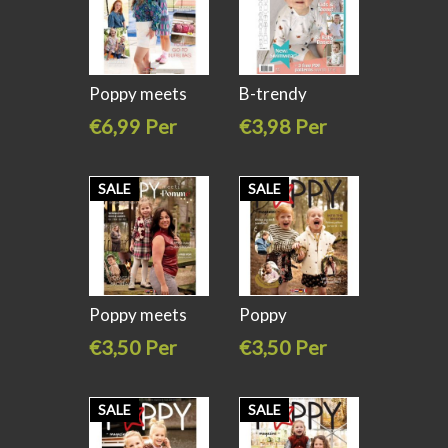
Poppy meets
B-trendy
pommé
patronenblad
€6,99 Per
€3,98 Per
stuk
stuk
€7,95
SALE
SALE
Poppy meets
Poppy
pommé
magazine editie
€3,50 Per
€3,50 Per
23
stuk
stuk
€6,99
€6,99
SALE
SALE