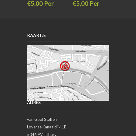
€5,00 Per
€5,00 Per
stuk
stuk
€6,95
€6,95
KAARTJE
ADRES
van Gool Stoffen
Lovense Kanaaldijk 1B
5046 AV Tilburg