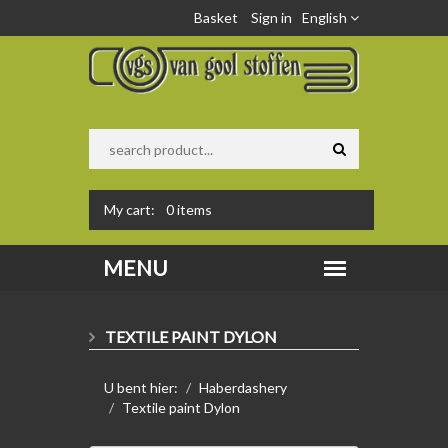
Basket
Sign in
English
My cart:
0
items
TEXTILE PAINT DYLON
U bent hier:
Haberdashery
Textile paint Dylon