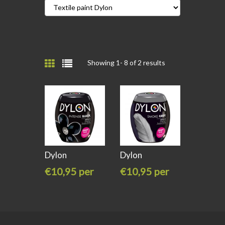
Showing 1-
8
of 2 results
Dylon
Dylon
machineverf
machineverf
€10,95 per
€10,95 per
PODS
PODS
stuk
stuk