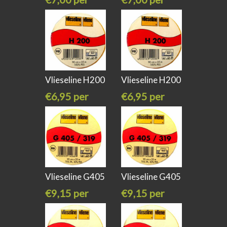
meter
meter
Vlieseline H200
Vlieseline H200
wit
zwart
€6,95 per
€6,95 per
meter
meter
Vlieseline G405
Vlieseline G405
antraciet
wit
€9,15 per
€9,15 per
meter
meter