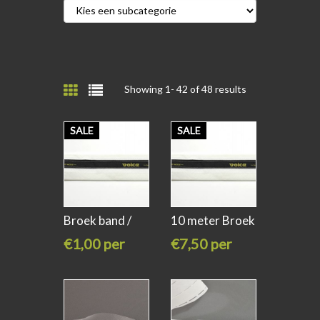
Showing 1-
42
of 48 results
SALE
SALE
Broek band /
10 meter Broek
heren
band /
€1,00 per
€7,50 per
meter
stuk
€2,95
€29,50