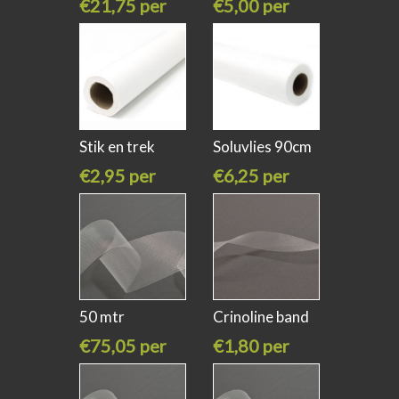
€21,75 per
€5,00 per
meter
meter
Stik en trek
Soluvlies 90cm
vlieseline
breed
€2,95 per
€6,25 per
meter
meter
50 mtr
Crinoline band
Crinoline band
38 mm
€75,05 per
€1,80 per
8
stuk
meter