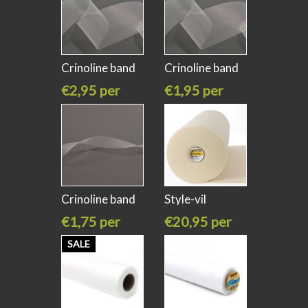
Crinoline band
Crinoline band
10cm
8cm breed
€2,95 per
€1,95 per
meter
meter
Crinoline band
Style-vil
3 cm
naaibaar 72cm
€1,75 per
€20,95 per
meter
meter
SALE