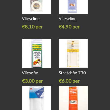
Vlieseline
Vlieseline
Kantenband
vormband
€8,10 per
€4,90 per
stuk
stuk
Vliesofix
Stretchfix T30
zoomband
30mm
€3,00 per
€6,00 per
stuk
stuk