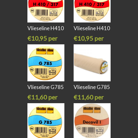
Vlieseline H410
Vlieseline H410
wit
zwart
€10,95 per
€10,95 per
meter
meter
Vlieseline G785
Vlieseline G785
zwart
beige
€11,60 per
€11,60 per
meter
meter