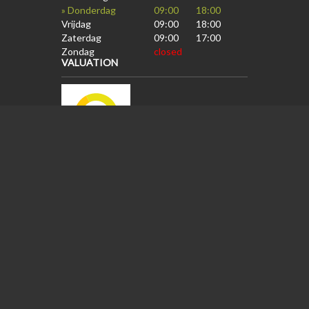
» Donderdag
09:00
18:00
Vrijdag
09:00
18:00
Zaterdag
09:00
17:00
Zondag
closed
VALUATION
Onze klanten waarderen ons met een
gemiddelde van
:
9
op basis van
38
beoordelingen.
Copyright ©
Freelance php programmeur
.
All Rights Reserved