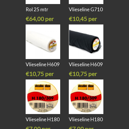
Rol 25 mtr
Vlieseline G710
Soluvlies 45cm
dunne
€64,00 per
€10,45 per
stuk
meter
€80,00
Vlieseline H609
Vlieseline H609
rekbaar
rekbaar
€10,75 per
€10,75 per
meter
meter
Vlieseline H180
Vlieseline H180
zwart
wit
€7,00 per
€7,00 per