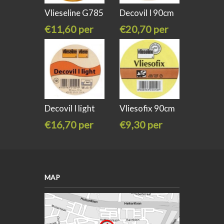
Vlieseline G785
Decovil I 90cm
wit
Vlieseline
€11,60 per
€20,70 per
meter
meter
Decovil I light
Vliesofix 90cm
90cm
breed
€16,70 per
€9,30 per
meter
meter
MAP