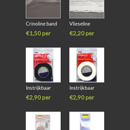
Crinoline band
Vlieseline
16mm breed
tailleband
€1,50 per
€2,20 per
meter
meter
Instrijkbaar
Instrijkbaar
naadband
naadband
€2,90 per
€2,90 per
stuk
stuk