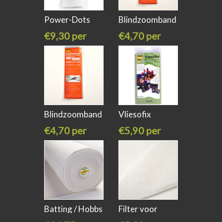
Power-Dots
Blindzoomband
"strong & safe
wit
€9,30 per
€4,70 per
stuk
stuk
Blindzoomband
Vliesofix
zwart
vlieseline
€4,70 per
€5,90 per
stuk
stuk
Batting / Hobbs
Filter voor
/
mondkapjes