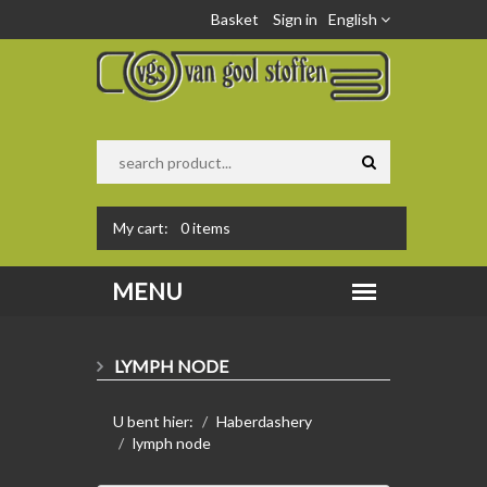
Basket
Sign in
English
My cart:
0
items
LYMPH NODE
U bent hier:
Haberdashery
lymph node