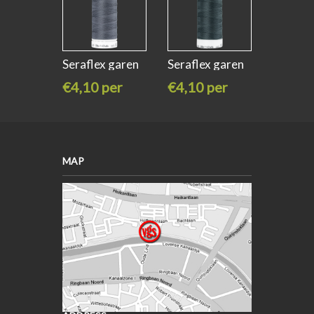
Seraflex garen
Seraflex garen
old tin
wale
€4,10 per
€4,10 per
stuk
stuk
MAP