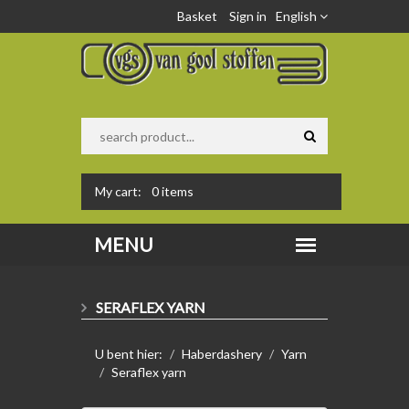
Basket
Sign in
English
My cart:
0
items
SERAFLEX YARN
U bent hier:
Haberdashery
Yarn
Seraflex yarn