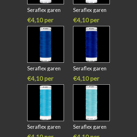
Seraflex garen
Seraflex garen
nude kleur
navy
€4,10 per
€4,10 per
stuk
stuk
Seraflex garen
Seraflex garen
colonial
fire blue
€4,10 per
€4,10 per
stuk
stuk
Seraflex garen
Seraflex garen
turquoise
aqua kleur
€4,10 per
€4,10 per