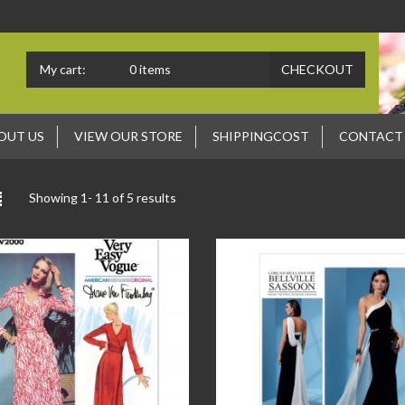
My cart:
0
items
CHECKOUT
OUT US
VIEW OUR STORE
SHIPPINGCOST
CONTACT
Showing 1-
11
of 5 results