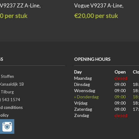
V9237 ZZ A-Line,
Vogue V9237 A-Line,
0 per stuk
€20,00 per stuk
SS
OPENING HOURS
Day
Open
Cl
 Stoffen
Maandag
closed
Kanaaldijk 1B
Dinsdag
09:00
18
Woensdag
09:00
18
Tilburg
» Donderdag
09:00
18
3) 543 1574
Vrijdag
09:00
18
d conditions
Zaterdag
09:00
17
olicy
Zondag
closed