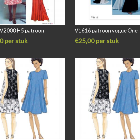
V2000 H5 patroon
V1616 patroon vogue One
0 per stuk
€25,00 per stuk