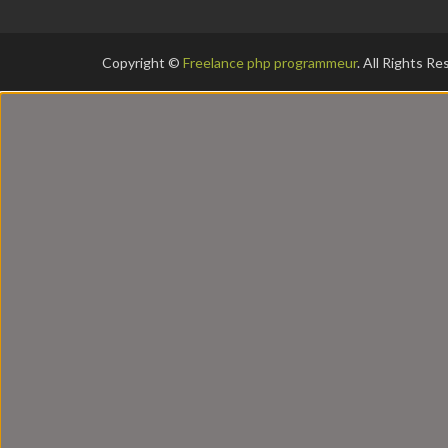
Copyright ©
Freelance php programmeur
. All Rights R