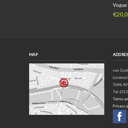
Vogue 
€20,0
MAP
ADDRE
van Gool
Lovense 
5046 AV 
Tel. (01
Terms an
Privacy p