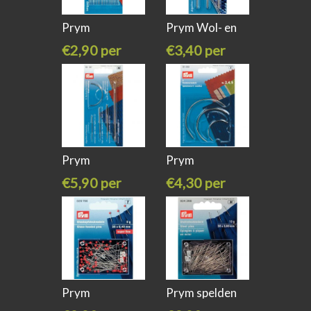
Prym
Prym Wol- en
naainaalden
€2,90 per
€3,40 per
lang
stuk
stuk
Prym
Prym
handwerknaalden
stoffeerdersnaalden
€5,90 per
€4,30 per
stuk
stuk
Prym
Prym spelden
glaskopspelden