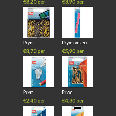
€8,20 per
€3,90 per
super
stuk
stuk
Prym
Prym omkeer
glaskopspelden
naald 611346
€8,70 per
€5,90 per
extra
stuk
stuk
Prym
Prym
Draaddoorsteker,
veiligheidsspelden
€2,40 per
€4,30 per
stuk
stuk