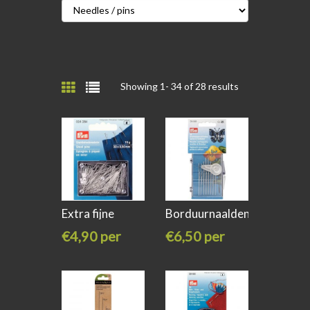
Showing 1-
34
of 28 results
Extra fijne
Borduurnaalden
Spelden staal
met/zonder
€4,90 per
€6,50 per
stuk
stuk