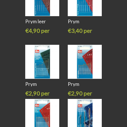
Prym leer
Prym
naalden nr 3-7
blindennaalden
€4,90 per
€3,40 per
stuk
stuk
Prym
Prym
huishoudnaalden
naainaalden
€2,90 per
€2,90 per
half-
stuk
stuk