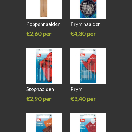
Poppennaalden
Prym naalden
Milward
assortiment
€2,60 per
€4,30 per
stuk
stuk
Stopnaalden
Prym
lang met
modistennaalden
€2,90 per
€3,40 per
stuk
stuk