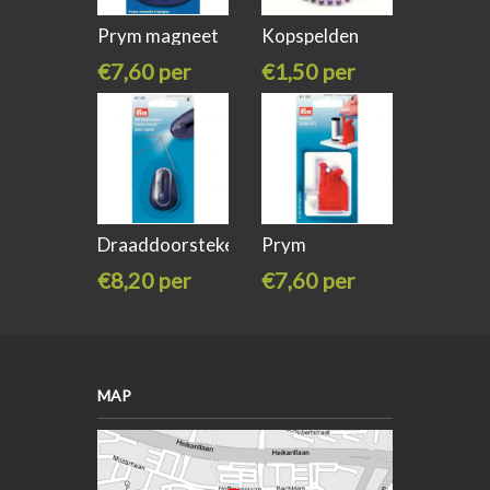
Prym magneet
Kopspelden
rozet
€7,60 per
€1,50 per
stuk
stuk
Draaddoorsteker
Prym
met led
draaddoorsteker
€8,20 per
€7,60 per
stuk
stuk
MAP