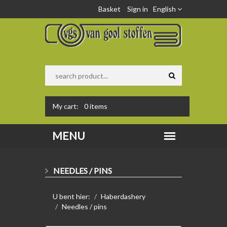
Basket
Sign in
English
My cart:
0
items
NEEDLES / PINS
U bent hier:
Haberdashery
Needles / pins