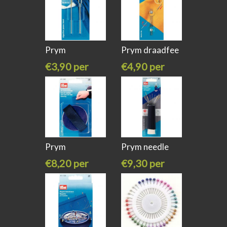
Prym
Prym draadfee
rijgnaalden
-
€3,90 per
€4,90 per
stuk
stuk
Prym
Prym needle
armbandspeldenkussen
twister
€8,20 per
€9,30 per
stuk
stuk